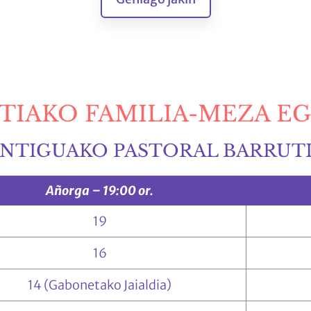
IAKO FAMILIA-MEZA E
NTIGUAKO PASTORAL BARRUT
Añorga – 19:00 or.
19
16
14 (Gabonetako Jaialdia)