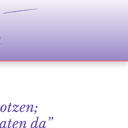
n
iotzen;
oaten da”