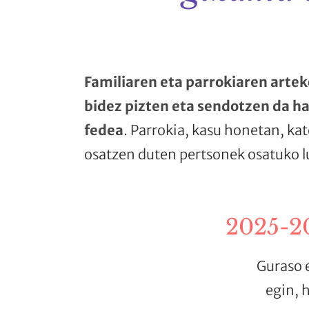
Familiaren eta parrokiaren artek
bidez
pizten eta sendotzen da h
fedea
. Parrokia, kasu honetan, kat
osatzen duten pertsonek osatuko l
2025-
Guraso 
egin, 