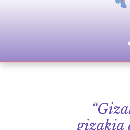
“Gizak
gizakia 