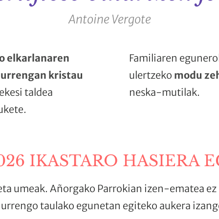
Antoine Vergote
o elkarlanaren
Familiaren egunerok
aurrengan kristau
ulertzeko
modu zeh
ekesi taldea
neska-mutilak.
ukete.
2026 IKASTARO HASIERA 
eta umeak. Añorgako Parrokian izen-ematea ez
hurrengo taulako egunetan egiteko aukera izang