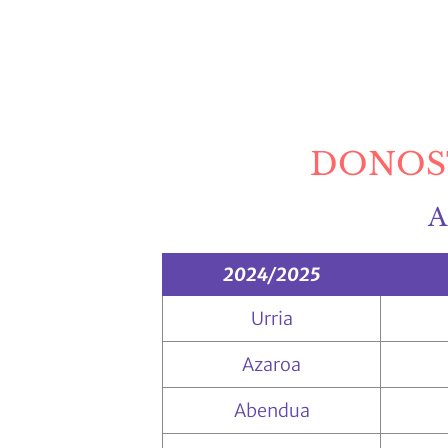
DONOST
A
2024/2025
Urria
Azaroa
Abendua