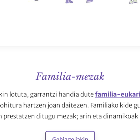
Familia-mezak
in lotuta, garrantzi handia dute
familia-eukari
ohitura hartzen joan daitezen. Familiako kide g
 prestatzen ditugu mezak; arin eta dinamikoak i
Gehiago jakin