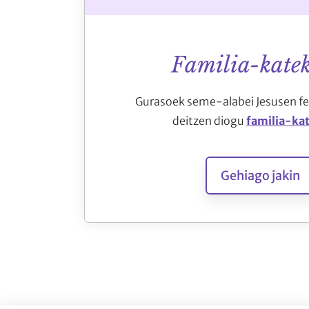
Familia-katek
Gurasoek seme-alabei Jesusen fe
deitzen diogu
familia-ka
Gehiago jakin