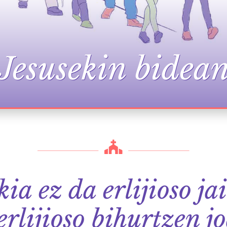
Jesusekin bidea
ia ez da erlijioso ja
erlijioso bihurtzen j