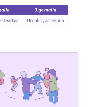
maila
3.go maila
 asteartea
Urriak 2, osteguna