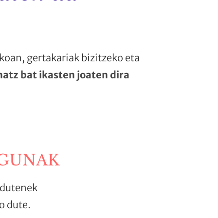
oan, gertakariak bizitzeko eta
atz bat ikasten joaten dira
EGUNAK
 dutenek
o dute.