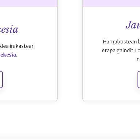
Ja
esia
Hamabostean be
dea irakasteari
etapa gainditu 
tekesia
.
n