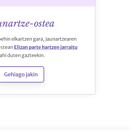
unartze-ostea
hin elkartzen gara, Jaunartzearen
ostean
Elizan parte hartzen jarraitu
ahi duten gazteekin.
Gehiago jakin