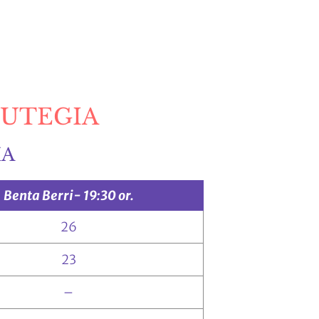
GUTEGIA
IA
Benta Berri- 19:30 or.
26
23
–