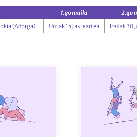
1.go maila
2.go 
okia (Añorga)
Urriak 14, asteartea
Irailak 30,