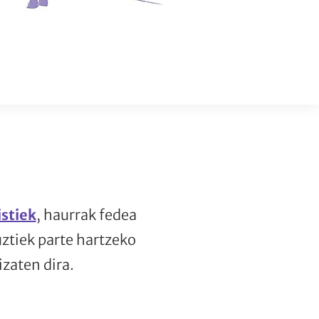
stiek
, haurrak fedea
uztiek parte hartzeko
zaten dira.