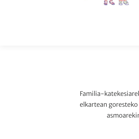
Familia-katekesiarek
elkartean goresteko 
asmoarekin